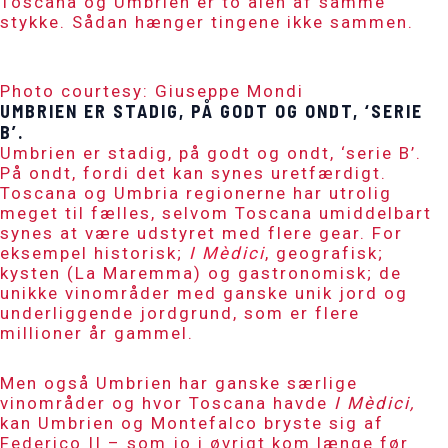
Toscana og Umbrien er to alen af samme
stykke. Sådan hænger tingene ikke sammen.
Photo courtesy: Giuseppe Mondi
UMBRIEN ER STADIG, PÅ GODT OG ONDT, ‘SERIE
B’.
Umbrien er stadig, på godt og ondt, ‘serie B’.
På ondt, fordi det kan synes uretfærdigt.
Toscana og Umbria regionerne har utrolig
meget til fælles, selvom Toscana umiddelbart
synes at være udstyret med flere gear. For
eksempel historisk;
I Mèdici
, geografisk;
kysten (La Maremma) og gastronomisk; de
unikke vinområder med ganske unik jord og
underliggende jordgrund, som er flere
millioner år gammel.
Men også Umbrien har ganske særlige
vinområder og hvor Toscana havde
I Mèdici,
kan Umbrien og Montefalco bryste sig af
Federico II – som jo i øvrigt kom længe før