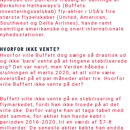
Berkshire Hathaways’s
(Buffets
investeringsselskab) fly-aktier i USA’s fire
største flyselskaber (
United
,
American
,
Southwest
og
Delta Airlines
), havde ramt
samtlige amerikanske og snart internationale
nyhedsstationer.
HVORFOR IKKE VENTE?
Hvorfor ville Buffett dog sælge så drastisk ud
og ikke ‘bare’ vente på at tingene stabiliserede
sig? Det var naivt, men Verden håbede i
slutningen af marts 2020, at alt ville være
overstået på et par måneder eller tre. Hvorfor
ville Buffett ikke vente på det?
Buffett ville ikke vente på en stabilisering af
flymarkedet, fordi han ikke troede på at det
ville ske. Derfor valgte han at tage tabet med
det samme, for aktier han havde købt i
perioden 2016-2020, til en værdi af $7-8
milliarder. De seneste aktier købte han endda