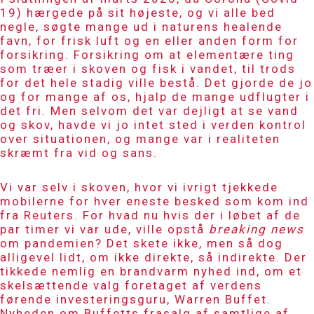
19) hærgede på sit højeste, og vi alle bed
negle, søgte mange ud i naturens healende
favn, for frisk luft og en eller anden form for
forsikring. Forsikring om at elementære ting
som træer i skoven og fisk i vandet, til trods
for det hele stadig ville bestå. Det gjorde de jo
og for mange af os, hjalp de mange udflugter i
det fri. Men selvom det var dejligt at se vand
og skov, havde vi jo intet sted i verden kontrol
over situationen, og mange var i realiteten
skræmt fra vid og sans.
Vi var selv i skoven, hvor vi ivrigt tjekkede
mobilerne for hver eneste besked som kom ind
fra
Reuters
. For hvad nu hvis der i løbet af de
par timer vi var ude, ville opstå
breaking news
om pandemien? Det skete ikke, men så dog
alligevel lidt, om ikke direkte, så indirekte. Der
tikkede nemlig en brandvarm nyhed ind, om et
skelsættende valg foretaget af verdens
førende investeringsguru, Warren Buffet.
Nyheden om Buffetts frasalg af samtlige af