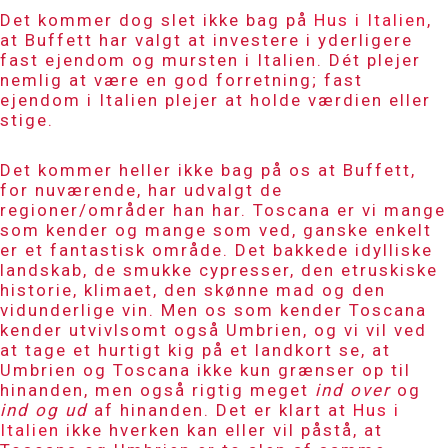
Det kommer dog slet ikke bag på
Hus i Italien
,
at Buffett har valgt at investere i yderligere
fast ejendom og mursten i Italien. Dét plejer
nemlig at være en god forretning; fast
ejendom i Italien plejer at holde værdien eller
stige.
Det kommer heller ikke bag på os at Buffett,
for nuværende, har udvalgt de
regioner/områder han har. Toscana er vi mange
som kender og mange som ved, ganske enkelt
er et fantastisk område. Det bakkede idylliske
landskab, de smukke cypresser, den etruskiske
historie, klimaet, den skønne mad og den
vidunderlige vin. Men os som kender Toscana
kender utvivlsomt også Umbrien, og vi vil ved
at tage et hurtigt kig på et landkort se, at
Umbrien og Toscana ikke kun grænser op til
hinanden, men også rigtig meget
ind over
og
ind og ud
af hinanden. Det er klart at
Hus i
Italien
ikke hverken kan eller vil påstå, at