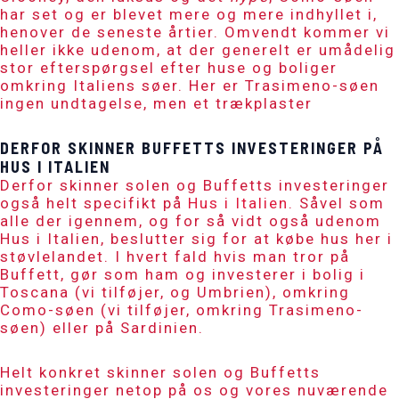
har set og er blevet mere og mere indhyllet i,
henover de seneste årtier. Omvendt kommer vi
heller ikke udenom, at der generelt er umådelig
stor efterspørgsel efter huse og boliger
omkring Italiens søer. Her er Trasimeno-søen
ingen undtagelse, men et trækplaster
DERFOR SKINNER BUFFETTS INVESTERINGER PÅ
HUS I ITALIEN
Derfor skinner solen og Buffetts investeringer
også helt specifikt på
Hus i Italien
. Såvel som
alle der igennem, og for så vidt også udenom
Hus i Italien, beslutter sig for at købe hus her i
støvlelandet. I hvert fald hvis man tror på
Buffett, gør som ham og investerer i bolig i
Toscana (vi tilføjer, og Umbrien), omkring
Como-søen (vi tilføjer, omkring Trasimeno-
søen) eller på Sardinien.
Helt konkret skinner solen og Buffetts
investeringer netop på os og vores nuværende