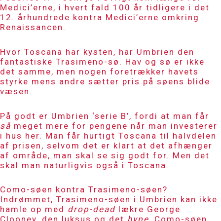
Medici’erne, i hvert fald 100 år tidligere i det
12. århundrede kontra Medici’erne omkring
Renaissancen.
Hvor Toscana har kysten, har Umbrien den
fantastiske Trasimeno-sø. Hav og sø er ikke
det samme, men nogen foretrækker havets
styrke mens andre sætter pris på søens blide
væsen.
På godt er Umbrien ‘serie B’, fordi at man får
så
meget mere for pengene når man investerer
i hus her. Man får hurtigt Toscana til halvdelen
af prisen, selvom det er klart at det afhænger
af område, man skal se sig godt for. Men det
skal man naturligvis også i Toscana.
Como-søen kontra Trasimeno-søen?
Indrømmet, Trasimeno-søen i Umbrien kan ikke
hamle op med
drop-dead
lækre George
Clooney, den luksus og det
hype
, Como-søen