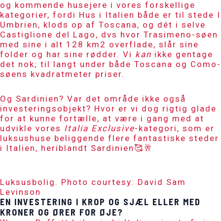
og kommende husejere i vores forskellige
kategorier, fordi Hus i Italien både er til stede I
Umbrien, klods op af Toscana, og dét i selve
Castiglione del Lago, dvs hvor Trasimeno-søen
med sine i alt 128 km2 overflade, slår sine
folder og har sine rødder. Vi
kan
ikke gentage
det nok; til langt under både Toscana og Como-
søens kvadratmeter priser.
Og Sardinien? Var det område ikke også
investeringsobjekt? Hvor er vi dog rigtig glade
for at kunne fortælle, at være i gang med at
udvikle vores
Italia Exclusive
-kategori, som er
luksushuse beliggende flere fantastiske steder
i Italien, heriblandt Sardinien🥰🥂
Luksusbolig. Photo courtesy: David Sam
Levinson
EN INVESTERING I KROP OG SJÆL ELLER MED
KRONER OG ØRER FOR ØJE?