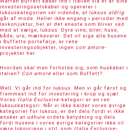
Warren Buffett køber ind i Italien via et af sine
investeringsselskaber og opererer i
luksuskategorien vel vidende, at luksus
aldrig
går af mode. Heller ikke engang i perioder med
lavkonjuktur, her er det eneste som bliver ved
med at sælge, luksus. Dyre vine, biler, huse,
både, ure, mærkevarer. Det vil sige alle husene
i Buffetts portefølje, er rene
investeringsobjekter, ingen
con amore-
projekter her.
Hvordan skal man forholde sig, som huskøber i
italien?
Con amore
eller som Buffett?
Well. Vi går ind for luksus. Men vi går først og
fremmest ind for investering i krop og sjæl.
Vores
Italia Exclusive
-kategori er en ren
luksuskategori. Når vi ikke kalder vores øvrige
kategorier for luksus, er det dels fordi vi ikke
ønsker at udhule ordets betydning og dels
fordi husene i vores øvrige kategorier ikke vil
være luksuriøse i stil, som
Italia Exclusive-