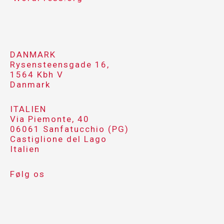
DANMARK
Rysensteensgade 16,
1564 Kbh V
Danmark
ITALIEN
Via Piemonte, 40
06061 Sanfatucchio (PG)
Castiglione del Lago
Italien
Følg os
F
L
I