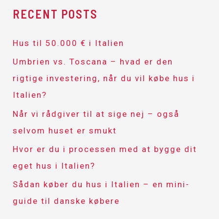
a
RECENT POSTS
r
c
Hus til 50.000 € i Italien
h
Umbrien vs. Toscana – hvad er den
f
rigtige investering, når du vil købe hus i
o
Italien?
r
Når vi rådgiver til at sige nej – også
:
selvom huset er smukt
Hvor er du i processen med at bygge dit
eget hus i Italien?
Sådan køber du hus i Italien – en mini-
guide til danske købere