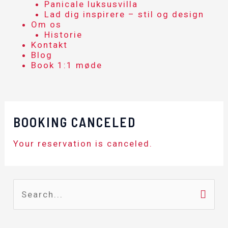
Panicale luksusvilla
Lad dig inspirere – stil og design
Om os
Historie
Kontakt
Blog
Book 1:1 møde
BOOKING CANCELED
Your reservation is canceled.
S
e